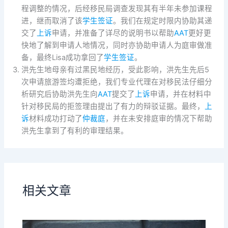
程调整的情况，后经移民局调查发现其有半年未参加课程
进，继而取消了该
学生签证
。我们在规定时限内协助其递
交了
上诉
申请，并准备了详尽的说明书以帮助
AAT
更好更
快地了解到申请人地情况，同时亦协助申请人为庭审做准
备，最终Lisa成功拿回了
学生签证
。
洪先生地母亲有过黑民地经历，受此影响，洪先生先后5
次申请旅游签均遭拒绝，我们专业代理在对移民法仔细分
析研究后协助洪先生向
AAT
提交了
上诉
申请，并在材料中
针对移民局的拒签理由提出了有力的辩驳证据。最终，
上
诉
材料成功打动了
仲裁庭
，并在未安排庭审的情况下帮助
洪先生拿到了有利的审理结果。
相关文章