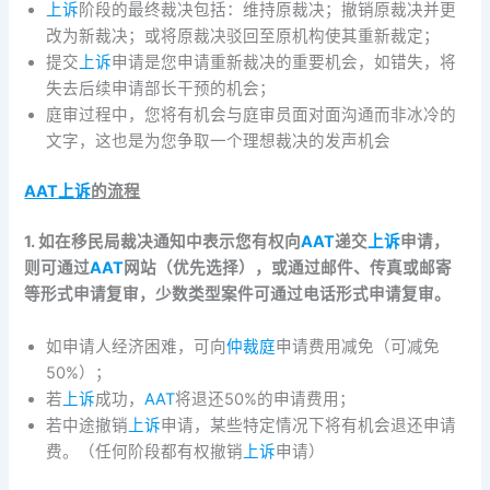
上诉
阶段的最终裁决包括：维持原裁决；撤销原裁决并更
改为新裁决；或将原裁决驳回至原机构使其重新裁定；
提交
上诉
申请是您申请重新裁决的重要机会，如错失，将
失去后续申请部长干预的机会；
庭审过程中，您将有机会与庭审员面对面沟通而非冰冷的
文字，这也是为您争取一个理想裁决的发声机会
AAT
上诉
的流程
1. 如在移民局裁决通知中表示您有权向
AAT
递交
上诉
申请，
则可通过
AAT
网站（优先选择），或通过邮件、传真或邮寄
等形式申请复审，少数类型案件可通过电话形式申请复审。
如申请人经济困难，可向
仲裁庭
申请费用减免（可减免
50%）；
若
上诉
成功，
AAT
将退还50%的申请费用；
若中途撤销
上诉
申请，某些特定情况下将有机会退还申请
费。（任何阶段都有权撤销
上诉
申请）