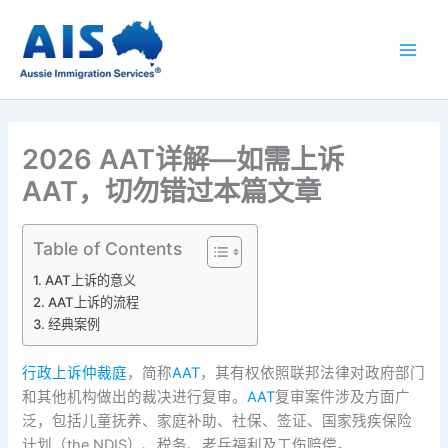
跳
至
内
容
2026 AAT详解—如需上诉
AAT，切勿错过本篇文章
Table of Contents
AAT上诉的意义
AAT上诉的流程
经典案例
行政
上诉
仲裁庭
，简称
AAT
，其有权依照联邦法律对政府部门
和其他机构做出的裁决进行复审。
AAT
复审案件涉及方面广
泛，包括儿童抚养、家庭补助、社保、签证、国家残疾保险
计划（the NDIS）、税务、老兵福利及工伤赔偿。