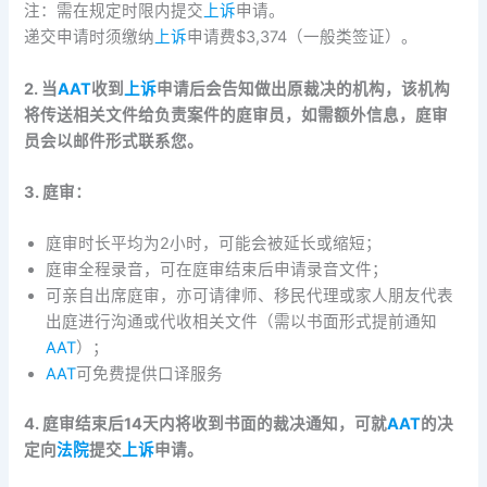
注：需在规定时限内提交
上诉
申请。
递交申请时须缴纳
上诉
申请费$3,374（一般类签证）。
2. 当
AAT
收到
上诉
申请后会告知做出原裁决的机构，该机构
将传送相关文件给负责案件的庭审员，如需额外信息，庭审
员会以邮件形式联系您。
3. 庭审：
庭审时长平均为2小时，可能会被延长或缩短；
庭审全程录音，可在庭审结束后申请录音文件；
可亲自出席庭审，亦可请律师、移民代理或家人朋友代表
出庭进行沟通或代收相关文件（需以书面形式提前通知
AAT
）；
AAT
可免费提供口译服务
4. 庭审结束后14天内将收到书面的裁决通知，可就
AAT
的决
定向
法院
提交
上诉
申请。