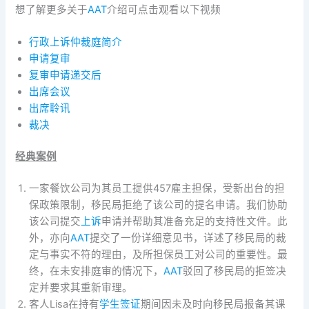
想了解更多关于
AAT
介绍可点击观看以下视频
行政上诉仲裁庭简介
申请复审
复审申请递交后
出席会议
出席聆讯
裁决
经典案例
一家餐饮公司为其员工提供457雇主担保，受新出台的担
保政策限制，移民局拒绝了该公司的提名申请。我们协助
该公司提交
上诉
申请并帮助其准备充足的支持性文件。此
外，亦向
AAT
提交了一份详细意见书，详述了移民局的裁
定与事实不符的理由，及所担保员工对公司的重要性。最
终，在未安排庭审的情况下，
AAT
驳回了移民局的拒签决
定并要求其重新审理。
客人Lisa在持有
学生签证
期间因未及时向移民局报备其课