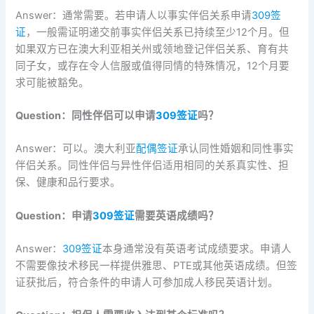
Answer：通常需要。若申请人以事实伴侣关系申请
309签
证
，一般需证明递交前事实伴侣关系已持续至少12个月。但
如果双方已在澳大利亚相关州或领地登记伴侣关系、育有共
同子女，或存在令人信服或值得同情的特殊情况，12个月要
求可能被豁免。
Question：同性伴侣可以申请
309签证
吗？
Answer：可以。澳大利亚
配偶签证
承认同性婚姻和同性事实
伴侣关系。同性伴侣与异性伴侣适用相同的关系真实性、担
保、健康和品行要求。
Question：申请
309签证
需要英语成绩吗？
Answer：
309签证
本身通常没有英语考试成绩要求。申请人
不需要像技术移民一样提供雅思、PTE或其他英语成绩。但签
证获批后，符合条件的申请人可参加成人移民英语计划。