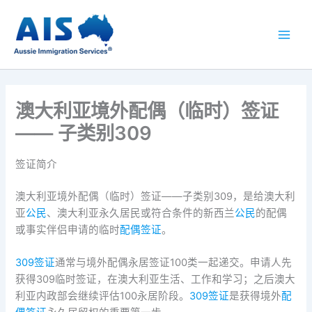
跳
至
内
容
澳大利亚境外配偶（临时）签证
—— 子类别309
签证简介
澳大利亚境外配偶（临时）签证——子类别309，是给澳大利
亚
公民
、澳大利亚永久居民或符合条件的新西兰
公民
的配偶
或事实伴侣申请的临时
配偶签证
。
309签证
通常与境外配偶永居签证100类一起递交。申请人先
获得309临时签证，在澳大利亚生活、工作和学习；之后澳大
利亚内政部会继续评估100永居阶段。
309签证
是获得境外
配