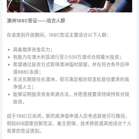
澳洲188C签证——适合人群
在该类别开放期间，188C签证主要适合以下人群：
具备雄厚资金实力；
有能力在澳大利亚进行至少500万澳币合规重大投资；
希望通过投资方式取得澳洲临时居留，并在符合条件后申
请888C永居；
无法长期居住在澳洲，但可满足相对较宽松居住要求的高
净值人士；
能够证明投资资金来源合法，并愿意按要求持续持有合规
投资。
由于188C已关闭，新的高净值申请人应考虑其他可行路径，
例如858国家创新签证、雇主担保、技术移民或其他适合个人
背景的签证类别。