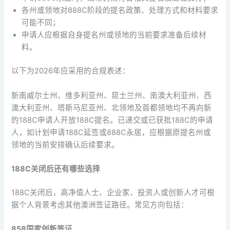
各州或领地对888C阶段的提名政策、处理方式和材料要求
可能不同；
申请人应根据自身提名州或领地的当前要求准备后续材
料。
以下为2026年应采用的合规表述：
新南威尔士州、维多利亚州、昆士兰州、南澳大利亚州、西
澳大利亚州、塔斯马尼亚州、北领地及首都领地均不再向新
的188C申请人开放188C提名。已递交或已获批188C的申请
人，如计划申请188C延签或888C永居，应根据原提名州或
领地的当前安排确认后续要求。
188C关闭后还有哪些选择
188C关闭后，高净值人士、企业家、投资人或创新人才可根
据个人背景考虑其他澳洲签证路径。常见方向包括：
858国家创新签证