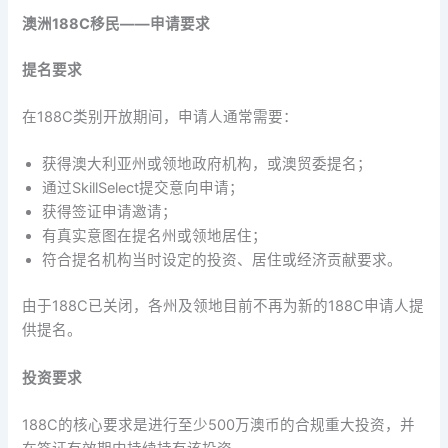
澳洲188C移民——申请要求
提名要求
在188C类别开放期间，申请人通常需要：
获得澳大利亚州或领地政府机构，或澳贸委提名；
通过SkillSelect提交意向申请；
获得签证申请邀请；
有真实意图在提名州或领地居住；
符合提名机构当时设定的投资、居住或经济贡献要求。
由于188C已关闭，各州及领地目前不再为新的188C申请人提
供提名。
投资要求
188C的核心要求是进行至少500万澳币的合规重大投资，并