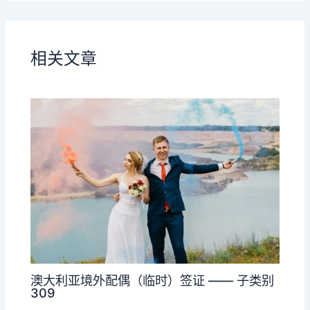
相关文章
澳大利亚境外配偶（临时）签证 —— 子类别
309