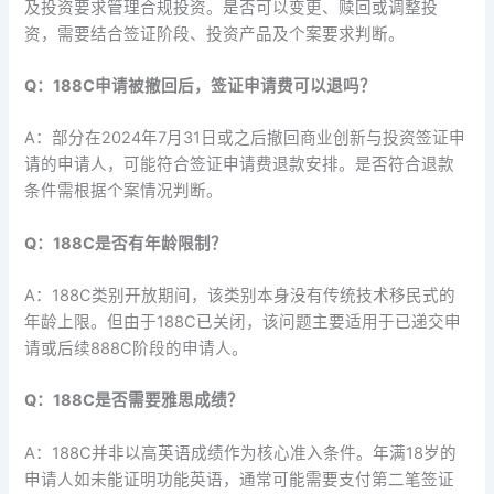
及投资要求管理合规投资。是否可以变更、赎回或调整投
资，需要结合签证阶段、投资产品及个案要求判断。
Q：188C申请被撤回后，签证申请费可以退吗？
A：部分在2024年7月31日或之后撤回商业创新与投资签证申
请的申请人，可能符合签证申请费退款安排。是否符合退款
条件需根据个案情况判断。
Q：188C是否有年龄限制？
A：188C类别开放期间，该类别本身没有传统技术移民式的
年龄上限。但由于188C已关闭，该问题主要适用于已递交申
请或后续888C阶段的申请人。
Q：188C是否需要雅思成绩？
A：188C并非以高英语成绩作为核心准入条件。年满18岁的
申请人如未能证明功能英语，通常可能需要支付第二笔签证