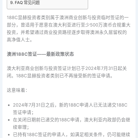
FAQ 常见问题
188C显赫投资者类别属于澳洲商业创新与投资临时签证的一
部分，曾适用于愿意在澳大利亚进行至少500万澳币合规重大
投资，并希望通过商业投资路径逐步取得澳洲永久居留权的
高净值人士。
澳洲188C签证——最新政策状态
澳大利亚商业创新与投资签证计划已于2024年7月31日起关
闭。188C显赫投资者类别已不再接受新的签证申请。
这意味着：
2024年7月31日之后，新的188C申请人已无法递交188C
签证申请；
在关闭日期前已递交的188C申请，澳大利亚内政部仍会继
续审理；
已持有188C签证的申请人，如满足相关条件，仍可能继续