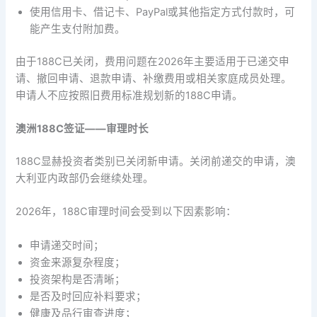
使用信用卡、借记卡、PayPal或其他指定方式付款时，可
能产生支付附加费。
由于188C已关闭，费用问题在2026年主要适用于已递交申
请、撤回申请、退款申请、补缴费用或相关家庭成员处理。
申请人不应按照旧费用标准规划新的188C申请。
澳洲188C签证——审理时长
188C显赫投资者类别已关闭新申请。关闭前递交的申请，澳
大利亚内政部仍会继续处理。
2026年，188C审理时间会受到以下因素影响：
申请递交时间；
资金来源复杂程度；
投资架构是否清晰；
是否及时回应补料要求；
健康及品行审查进度；