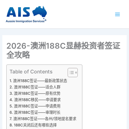
跳
至
内
容
2026-澳洲188C显赫投资者签证
全攻略
Table of Contents
澳洲188C签证——最新政策状态
澳洲188C签证——适合人群
澳洲188C签证——原有优势
澳洲188C移民——申请要求
澳洲188C签证——申请费用
澳洲188C签证——审理时长
澳洲188C签证——各州/领地提名要求
188C关闭后还有哪些选择