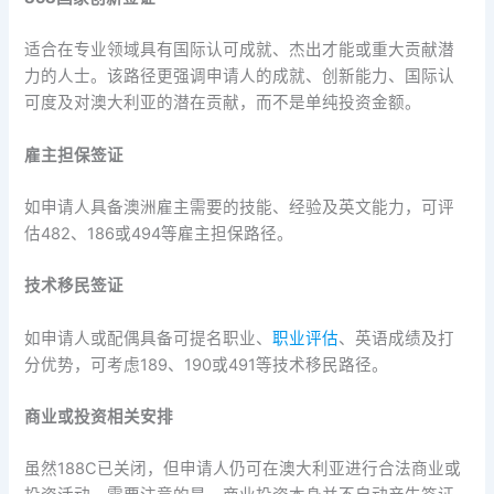
适合在专业领域具有国际认可成就、杰出才能或重大贡献潜
力的人士。该路径更强调申请人的成就、创新能力、国际认
可度及对澳大利亚的潜在贡献，而不是单纯投资金额。
雇主担保签证
如申请人具备澳洲雇主需要的技能、经验及英文能力，可评
估482、186或494等雇主担保路径。
技术移民签证
如申请人或配偶具备可提名职业、
职业评估
、英语成绩及打
分优势，可考虑189、190或491等技术移民路径。
商业或投资相关安排
虽然188C已关闭，但申请人仍可在澳大利亚进行合法商业或