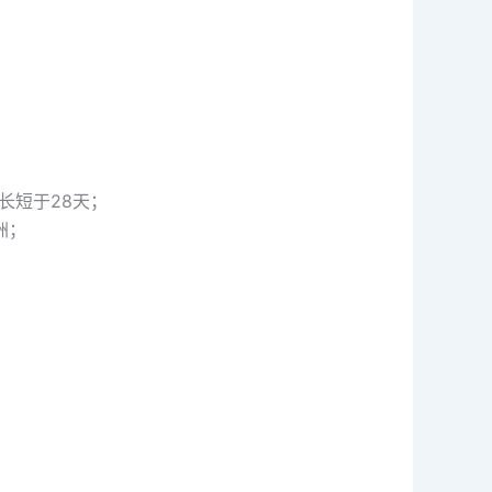
长短于28天；
洲；