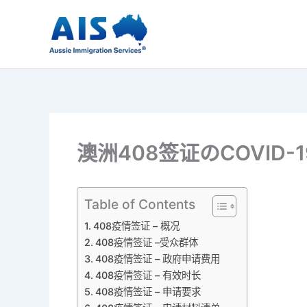
跳
至
内
容
澳洲408签证のCOVID-
Table of Contents
408疫情签证 – 概况
408疫情签证 –受众群体
408疫情签证 – 政府申请费用
408疫情签证 – 有效时长
408疫情签证 – 申请要求