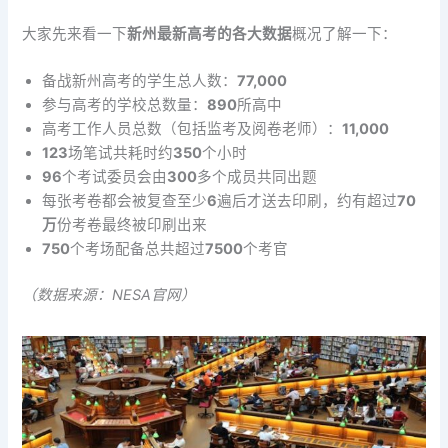
大家先来看一下
新州最新高考的各大数据
概况了解一下：
备战新州高考的学生总人数：
77,000
​参与高考的学校总数量：
890
所高中
高考工作人员总数（包括监考及阅卷老师）：
11,000
123
场笔试共耗时约
350
个小时
96
个考试委员会由
300
多个成员共同出题
每张考卷都会被复查至少
6
遍后才送去印刷，约有超过
70
万
份考卷最终被印刷出来
750
个考场配备总共超过
7500
个考官
（数据来源：NESA官网）