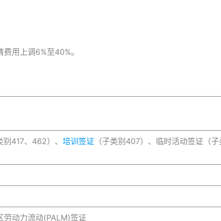
请费用上调6%至40%。
别417、462）、
培训签证
（子类别407）、临时活动签证（子
劳动力流动(PALM)签证