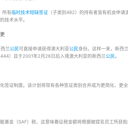
，所有
临时技术短缺签证
（子类别482）的持有者皆有机会申请
的技术水平。
更
新西兰
公民
可直接申请获得澳大利亚
公民
身份。这样一来，新西
44）且于2001年2月26日后入境澳大利亚的新西兰
公民
。
化签证制度。该计划将现有各种签证类别合并成为更简化、更全
能基金（SAF）税，这意味着征税金额将根据被提名员工所获