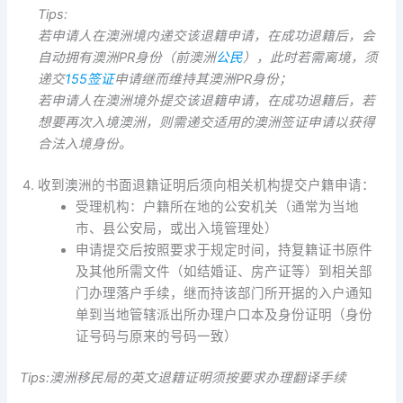
Tips:
若申请人在澳洲境内递交该退籍申请，在成功退籍后，会
自动拥有澳洲PR身份（前澳洲
公民
），此时若需离境，须
递交
155签证
申请继而维持其澳洲PR身份；
若申请人在澳洲境外提交该退籍申请，在成功退籍后，若
想要再次入境澳洲，则需递交适用的澳洲签证申请以获得
合法入境身份。
收到澳洲的书面退籍证明后须向相关机构提交户籍申请：
受理机构：户籍所在地的公安机关（通常为当地
市、县公安局，或出入境管理处）
申请提交后按照要求于规定时间，持复籍证书原件
及其他所需文件（如结婚证、房产证等）到相关部
门办理落户手续，继而持该部门所开据的入户通知
单到当地管辖派出所办理户口本及身份证明（身份
证号码与原来的号码一致）
Tips:
澳洲移民局的英文退籍证明须按要求办理翻译手续