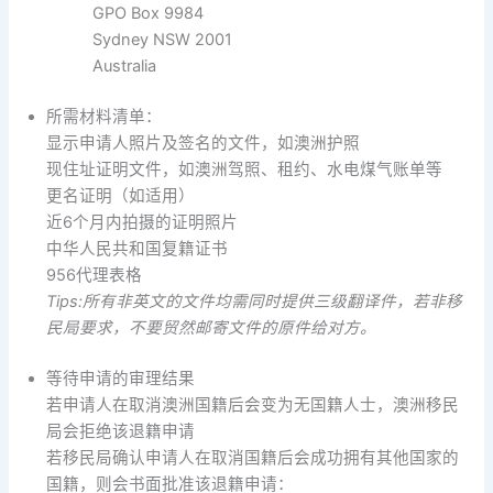
GPO Box 9984
Sydney NSW 2001
Australia
所需材料清单：
显示申请人照片及签名的文件，如澳洲护照
现住址证明文件，如澳洲驾照、租约、水电煤气账单等
更名证明（如适用）
近6个月内拍摄的证明照片
中华人民共和国复籍证书
956代理表格
Tip
s:
所有非英文的文件均需同时提供三级翻译件，若非移
民局要求，不要贸然邮寄文件的原件给对方。
等待申请的审理结果
若申请人在取消澳洲国籍后会变为无国籍人士，澳洲移民
局会拒绝该退籍申请
若移民局确认申请人在取消国籍后会成功拥有其他国家的
国籍，则会书面批准该退籍申请：