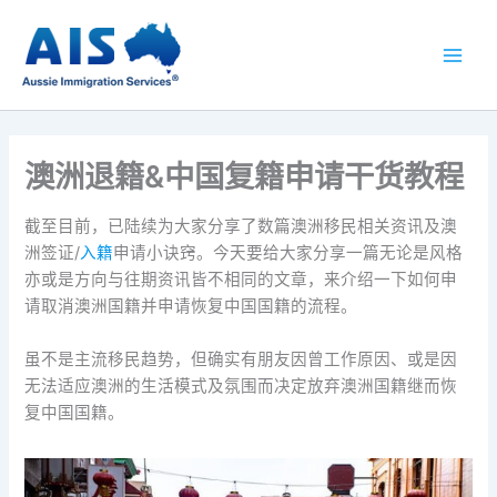
跳
至
内
容
澳洲退籍&中国复籍申请干货教程
截至目前，已陆续为大家分享了数篇澳洲移民相关资讯及澳
洲签证/
入籍
申请小诀窍。今天要给大家分享一篇无论是风格
亦或是方向与往期资讯皆不相同的文章，来介绍一下如何申
请取消澳洲国籍并申请恢复中国国籍的流程。
虽不是主流移民趋势，但确实有朋友因曾工作原因、或是因
无法适应澳洲的生活模式及氛围而决定放弃澳洲国籍继而恢
复中国国籍。