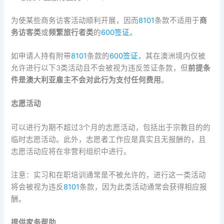
为使某些商务访客活动顺利开展，因而
8101
条款不适用于
商
务访客类
或
频繁旅行者类
的
600签证
。
如申请人持有附带
8101
条款的
600签证
，其在澳洲境内仅被
允许进行以下3类活动且不会被视为违反签证条款，但
前提条
件是澳大利亚雇主不会对此行为支付任何费用
。
志愿活动
可以进行为期不超过3个月的志愿活动，包括出于宗教目的的
临时志愿活动。此外，志愿者工作应是真实且无报酬的，且
志愿活动应将在非营利组织中进行。
注意：实习和在职培训通常是不被允许的，进行这一类活动
将会被视为违反
8101
条款，因为此类活动通常会获得相应报
酬。
提供家务帮助