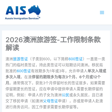
跳
至
内
容
2026澳洲旅游签-工作限制条款
解读
澳洲
旅游签证
（子类别600，以下简称
600签证
）一直是一类
热门的临时类签证，持此类签证可以短期访问澳洲。移民局
批准的
600签证
有效期多为1年或3年，允许申请人
单次入境或
多次入境
，在澳
停留的期限多为每次3个月、6个月或12个
月
。通常情况下，获批3个月停留时长的签证居多，如果需要
停留期更长的签证，应在申请中提供申请人需要长期停留的
证明，例如：申请人的子女为澳洲
公民
或永久居民，且已递
交了移民申请（如澳洲
父母签证
申请），亦或是申请人赴澳
进行商务访问，因工作要求需要长期停留等。