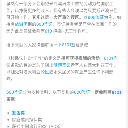
虽然有一部分人会期望来到澳洲这个重视劳动力的国家工
作，以挣得更多的收入，但有些人会误以为只要抵达澳洲便
可开始工作，
其实这是一大严重的误区
。以
600签证
为例，如
持有
旅游类
别的
600签证
，签证持有者是严禁在澳洲工作的，
因为此类签证会附有
8101
条款-无工作许可。
接下来就为大家详细解读一下
8101
签证条款：
《移民法》对“工作”的定义是
指可获得报酬的活动
，
8101
签
证条款的目的是为了阻止
旅游签证
持有人在澳大利亚工作，
以避免对澳大利亚
公民
或永久居民的就业产生任何不利影
响。
600签证
分为多种类别，以下类别的
600签证
一定会附有
8101
条款
：
旅游类
家庭成员担保类
获批中国旅行团类（ADS）