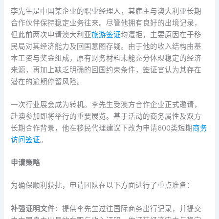
李先生是中国某企业的职业经理人，其雇主与澳大利亚长期
合作伙伴保持稳定业务往来。尽管他拥有良好的出境记录，
但此前两次申请澳大利亚
旅游签证
均遭拒，主要原因在于移
民局对其经济能力及回国意图存疑。由于他的收入结构由基
本工资与奖金组成，原有财务材料未能充分体现稳定的经济
来源，再加上缺乏明确的回国约束条件，签证官认为其存在
潜在的逾期停留风险。
一次行业展会成为转机。李先生受澳方合作企业正式邀请，
赴澳参加即将举行的重要展览。基于活动的商务属性及双方
长期合作背景，他在移民代理建议下改为申请600类短期
商务
访问签证
。
申请策略
为确保顺利获批，申请团队在以下方面进行了重点准备：
补强证明文件
：提供李先生过往国际商务出行记录，并提交