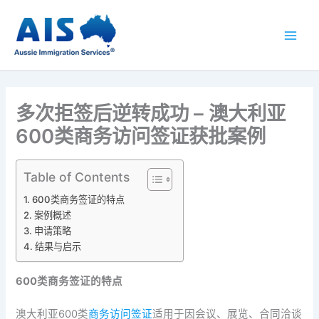
跳
至
内
容
多次拒签后逆转成功 – 澳大利亚
600类商务访问签证获批案例
Table of Contents
600类商务签证的特点
案例概述
申请策略
结果与启示
600
类商务签证的特点
澳大利亚600类
商务访问签证
适用于因会议、展览、合同洽谈