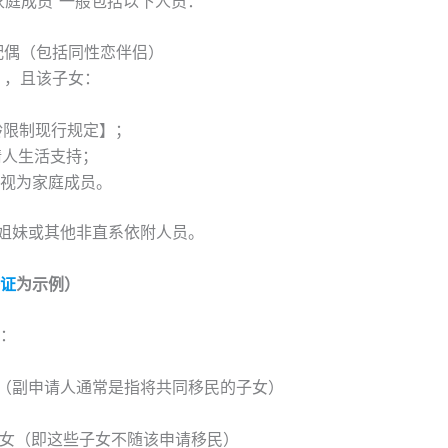
》规定，“家庭成员”一般包括以下人员：
配偶（包括同性恋伴侣）
），且该子女：
【年龄限制现行规定】；
请人生活支持；
被视为家庭成员。
姐妹或其他非直系依附人员。
证
为示例）
类：
（副申请人通常是指将共同移民的子女）
子女（即这些子女不随该申请移民）