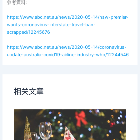
參考資料:
https://www.abc.net.au/news/2020-05-14/nsw-premier-
wants-coronavirus-interstate-travel-ban-
scrapped/12245676
https://www.abc.net.au/news/2020-05-14/coronavirus-
update-australia-covid19-airline-industry-who/12244546
相关文章