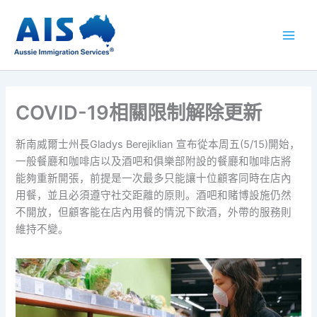
跳
至
内
容
COVID-19相關限制解除更新
新南威爾士州長Gladys Berejiklian 宣布從本周五(5/15)開始，
一般餐廳和咖啡店以及酒吧和俱樂部附設的餐廳和咖啡店將
能夠重新開張，前提是一次最多只能讓十位顧客同時在店內
用餐，並且必須遵守社交距離的原則。酒吧和賭博設施仍然
不開放，但顧客能在店內用餐的情況下飲酒，外帶的服務則
維持不變。