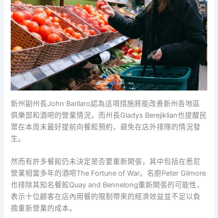
新州副州長John Barilaro認為這項措施將能改善新州各地區
俱樂部和酒吧的營業情況，而州長Gladys Berejiklian也提醒民
眾在本周末最好提前向餐館預約，避免在店外排隊的情況發
生。
然而有許多餐館仍未決定是否要重新開張，其中包括在悉尼
營業相當多年的酒吧The Fortune of War。名廚Peter Gilmore
也排除其知名餐館Quay and Bennelong重新開張的可能性，
表示十位顧客在店內用餐的限制帶來的經濟效益並不足以負
擔重新營業的成本。