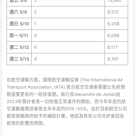
週五
5/8
5
13,692
週六
5/9
2
9,515
週日
5/10
1
5,258
周一
5/11
0
6,048
週二
5/12
6
8,117
週三
5/13
4
9,747
在航空運輸方面，國際航空運輸協會 (The International Air
Transport Association, IATA) 表示航空交通會需要比先前預
期還要更長的一段修復期。執行長Alexandre de Juniac說
2023年預計會是一切恢復正常運作的開始，而今年年底的航
空運輸量應該會是去年年底的50%~55%。由於目前航空公司
都是倚賴政府給予的補助計畫，他認為有些公司也許會因為
疫情的影響而倒閉。