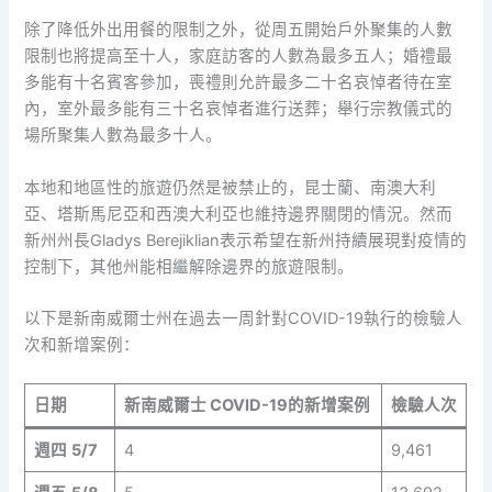
除了降低外出用餐的限制之外，從周五開始戶外聚集的人數
限制也將提高至十人，家庭訪客的人數為最多五人；婚禮最
多能有十名賓客參加，喪禮則允許最多二十名哀悼者待在室
內，室外最多能有三十名哀悼者進行送葬；舉行宗教儀式的
場所聚集人數為最多十人。
本地和地區性的旅遊仍然是被禁止的，昆士蘭、南澳大利
亞、塔斯馬尼亞和西澳大利亞也維持邊界關閉的情況。然而
新州州長Gladys Berejiklian表示希望在新州持續展現對疫情的
控制下，其他州能相繼解除邊界的旅遊限制。
以下是新南威爾士州在過去一周針對COVID-19執行的檢驗人
次和新增案例：
日期
新南威爾士
COVID-19
的新增案例
檢驗人次
週四
5/7
4
9,461