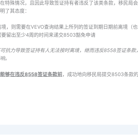
在特殊情况，且因此导致签证持有者违反了该类条款，移民局会
明了其态度：
境，则需要在VEVO查询结果上所列的签证到期日期前离境（也
要留出至少4周的时间来递交8503豁免申请
；若因不可抗力导致签证持有人无法按时离境，继而违反8558签证
响。
能够在违反8558签证条款前
，成功地向移民局提交8503条款