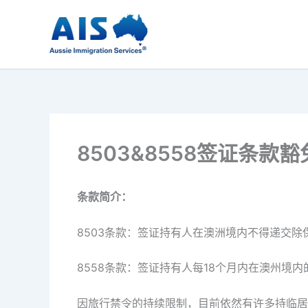
跳
至
内
容
8503&8558签证条款豁
条款简介：
8503条款：签证持有人在澳洲境内不得递交除
8558条款：签证持有人每18个月内在澳州境内
因旅行禁令的持续限制，目前依然有许多持临居