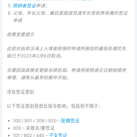
照顾者签证
申请；
父母、年长父母、最后家庭成员或年长受抚养亲属的签证
申请
政策变更提示
此前对由非法海上入境者担保的申请所施加的最低处理优先
级已于2023年2月9日取消。
无需因该政策变更联系移民局。申请将按照递交日期按顺序
审理，通常从最早的案件开始。
涉及签证类别
以下签证类别受部长指令影响，包括但不限于：
100 / 801 / 309 / 820 –
配偶签证
300 – 未婚夫/妻签证
101 / 802 / 445 –
子女签证