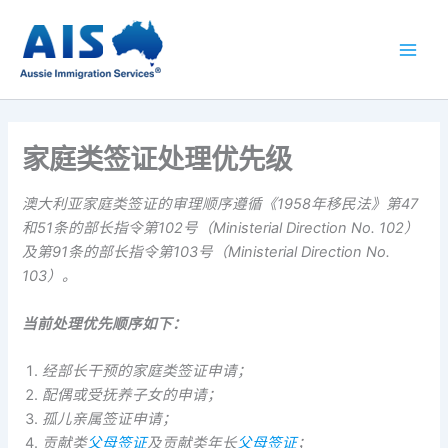
跳
至
内
容
家庭类签证处理优先级
澳大利亚家庭类签证的审理顺序遵循《1958年移民法》第47
和51条的部长指令第102号（Ministerial Direction No. 102）
及第91条的部长指令第103号（Ministerial Direction No.
103）。
当前处理优先顺序如下：
经部长干预的家庭类签证申请；
配偶或受抚养子女的申请；
孤儿亲属签证申请；
贡献类
父母签证
及贡献类年长
父母签证
；