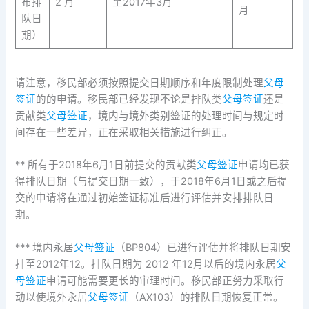
布排
2 月
至2017年3月
月
队日
期）
请注意，移民部必须按照提交日期顺序和年度限制处理
父母
签证
的的申请。移民部已经发现不论是排队类
父母签证
还是
贡献类
父母签证
，境内与境外类别签证的处理时间与规定时
间存在一些差异，正在采取相关措施进行纠正。
** 所有于2018年6月1日前提交的贡献类
父母签证
申请均已获
得排队日期（与提交日期一致），于2018年6月1日或之后提
交的申请将在通过初始签证标准后进行评估并安排排队日
期。
*** 境内永居
父母签证
（BP804）已进行评估并将排队日期安
排至2012年12。排队日期为 2012 年12月以后的境内永居
父
母签证
申请可能需要更长的审理时间。移民部正努力采取行
动以使境外永居
父母签证
（AX103）的排队日期恢复正常。