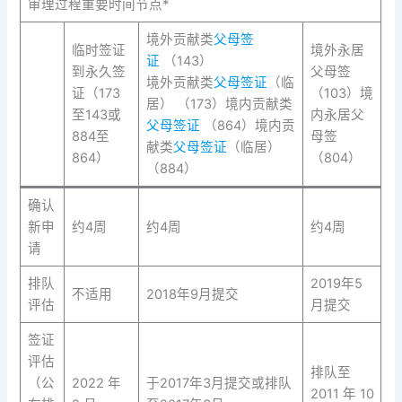
审理过程重要时间节点*
境外贡献类
父母签
临时签证
境外永居
证
（143）
到永久签
父母签
境外贡献类
父母签证
（临
证（173
（103）境
居） （173）境内贡献类
至143或
内永居父
父母签证
（864）境内贡
884至
母签
献类
父母签证
（临居）
864）
（804）
（884）
确认
新申
约4周
约4周
约4周
请
排队
2019年5
不适用
2018年9月提交
评估
月提交
签证
评估
排队至
（公
2022 年
于2017年3月提交或排队
2011 年 10