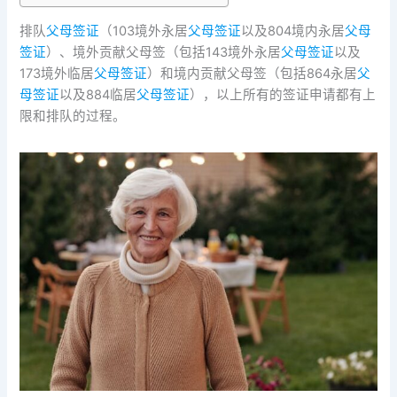
排队
父母签证
（103境外永居
父母签证
以及804境内永居
父母
签证
）、境外贡献父母签（包括143境外永居
父母签证
以及
173境外临居
父母签证
）和境内贡献父母签（包括864永居
父
母签证
以及884临居
父母签证
），以上所有的签证申请都有上
限和排队的过程。