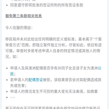
同意遵守即将批准的签证所附的所有签证条款
豁免第三条款相关信息
令人信服的理由：
移民局并未对此给出任何明确的定义或标准，基本属于“个案
审查方式”范围，即独立案件独立分析。尽管如此，依旧有迹
可循，审查时多是考虑申请人自身的特定情况或其他人的情
况，如：
申请人及其澳洲配偶是否孕有共同子女且该子女为澳洲
公
民
；
若申请人的
配偶签证
被拒，该结果是否会对其配偶造成损
失或伤害；
申请人的情况发生不可控的重大变化无法离境，如病重
·····
属于因存在不可控因素而导致未能在规定时间内提交新签证