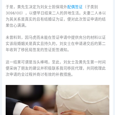
于是，黄先生决定为刘女士担保境外
配偶签证
（子类别
309&100），以便早日结束二人的异地生活。夫妻二人本以
为其关系是真实的且有结婚证为证，便对此次签证申请的结
果信心满满。
未曾料到，因马虎而未能在签证申请中提供充分的材料以证
实该段婚姻关是真实且持久的，刘女士在申请递交后的第二
年收到了移民局签发的签证拒签通知。
这一结果可谓是当头棒喝，至此，刘女士及黄先生第一时间
便采纳了朋友的建议并积极联系我司移民代理，共同梳理此
次申请的全过程并商讨有效的补救措施。