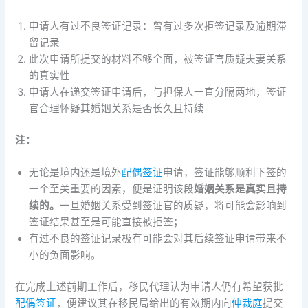
申请人有过不良签证记录：曾有过多次拒签记录及逾期滞
留记录
此次申请所提交的材料不够全面，被签证官质疑夫妻关系
的真实性
申请人在递交签证申请后，与担保人一直分隔两地，签证
官合理怀疑其婚姻关系是否长久且持续
注：
无论是境内还是境外
配偶签证
申请，签证能够顺利下签的
一个至关重要的因素，便是证明该段
婚姻关系是真实且持
续的。
一旦婚姻关系受到签证官的质疑，将可能会影响到
签证结果甚至是可能直接被拒签；
有过不良的签证记录极有可能会对其后续签证申请带来不
小的负面影响。
在完成上述前期工作后，移民代理认为申请人仍有希望获批
配偶签证
，便建议其在移民局给出的有效期内向
仲裁庭
提交