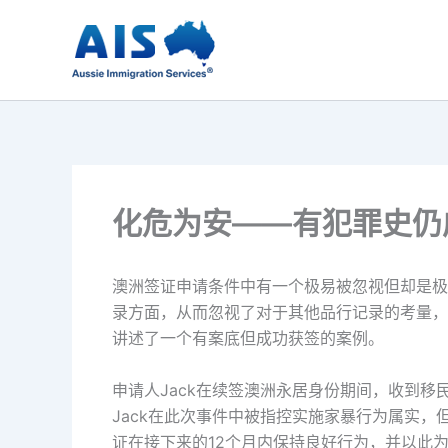
跳
至
内
容
化危为安——有犯罪史仍
澳洲签证申请条件中有一个极易被忽视但却是极
录方面，从而忽视了对于其他品行记录的考量，
讲述了一个有案底但成功获签的案例。
申请人Jack在续签澳洲永居身份期间，收到移
Jack在此次事件中被指控实施家暴行为属实，但法
证在接下来的12个月内保持良好行为，并以此为