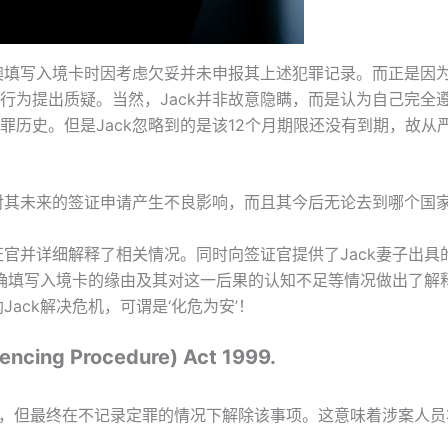
回澳填写入境卡时因考虑欠妥并未申报其上述犯罪记录。而正是因
行为提出质疑。当然，Jack并非故意隐瞒，而是认为自己完全
罪历史。但是Jack忽略到的是该12个月期限还没有到期，故
会对其未来的签证申请产生不良影响，而且其今后无论去到哪个国
证官并详细解释了相关情况。同时向签证官提供了Jack妻子出
未正确填写入境卡的缘由及其对这一后果的认知不足等情况做出了
Jack解决危机，可谓是‘化危为安’！
encing Procedure) Act 1999.
，但最终在不记录定罪的情况下解除该事项。这意味着涉案人员