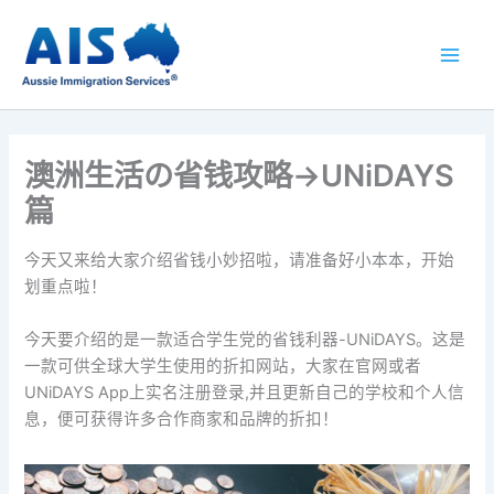
跳
至
内
容
澳洲生活の省钱攻略→UNiDAYS
篇
今天又来给大家介绍省钱小妙招啦，请准备好小本本，开始
划重点啦！
今天要介绍的是一款适合学生党的省钱利器-UNiDAYS。这是
一款可供全球大学生使用的折扣网站，大家在官网或者
UNiDAYS App上实名注册登录,并且更新自己的学校和个人信
息，便可获得许多合作商家和品牌的折扣！